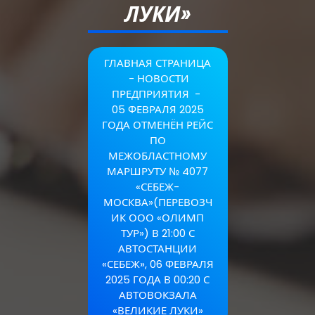
ЛУКИ»
ГЛАВНАЯ СТРАНИЦА
-
НОВОСТИ
ПРЕДПРИЯТИЯ
-
05 ФЕВРАЛЯ 2025
ГОДА ОТМЕНЁН РЕЙС
ПО
МЕЖОБЛАСТНОМУ
МАРШРУТУ № 4077
«СЕБЕЖ-
МОСКВА»(ПЕРЕВОЗЧ
ИК ООО «ОЛИМП
ТУР») В 21:00 С
АВТОСТАНЦИИ
«СЕБЕЖ», 06 ФЕВРАЛЯ
2025 ГОДА В 00:20 С
АВТОВОКЗАЛА
«ВЕЛИКИЕ ЛУКИ»