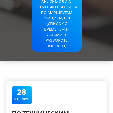
АНИСИМОВ А.А.
ОТМЕНЯЮТСЯ РЕЙСЫ
ПО МАРШРУТАМ
4644, 504, 613
(СПИСОК С
ВРЕМЕНЕМ И
ДАТАМИ В
РАЗВОРОТЕ
НОВОСТИ)
28
МАР, 2025